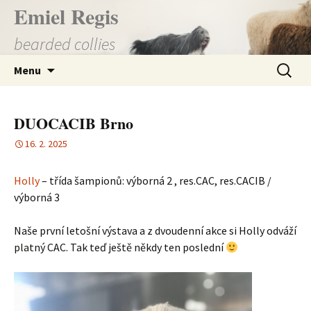
Přejít
Emiel Regis
k
bearded collies
obsahu
webu
Vyhledá
Menu
DUOCACIB Brno
16. 2. 2025
Holly
– třída šampionů: výborná 2 , res.CAC, res.CACIB /
výborná 3
Naše první letošní výstava a z dvoudenní akce si Holly odváží
platný CAC. Tak teď ještě někdy ten poslední