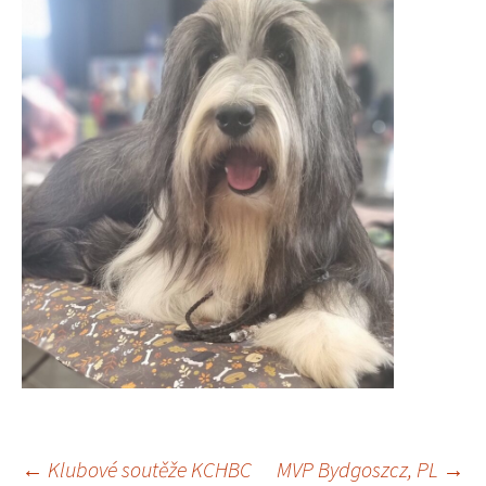
Navigace
←
Klubové soutěže KCHBC
MVP Bydgoszcz, PL
→