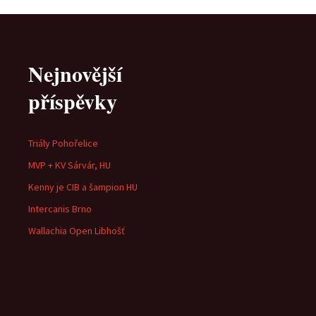
pro
Nejnovější
příspěvky
příspěvky
Triály Pohořelice
MVP + KV Sárvár, HU
Kenny je CIB a šampion HU
Intercanis Brno
Wallachia Open Libhošť