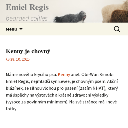
Přejít
Emiel Regis
k
bearded collies
obsahu
webu
Vyhledá
Menu
Kenny je chovný
28. 10. 2025
Máme nového krycího psa.
Kenny
aneb Obi-Wan Kenobi
Emiel Regis, nejmladší syn Eevee, je chovným psem. Akční
blázínek, se silnou vlohou pro pasení (zatím NHAT), který
má úspěchy na výstavách a krásné zdravotní výsledky
(vysoce za povinným minimem). Na své stránce má i nové
fotky.