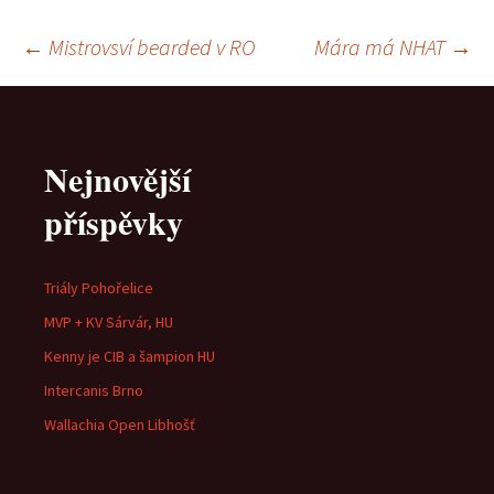
Navigace
←
Mistrovsví bearded v RO
Mára má NHAT
→
pro
Nejnovější
příspěvky
příspěvky
Triály Pohořelice
MVP + KV Sárvár, HU
Kenny je CIB a šampion HU
Intercanis Brno
Wallachia Open Libhošť