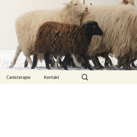
Vyhledávání
Canisterapie
Kontakt
ou ony
O nás
lastně COI?
arded Collií
 bearded collií