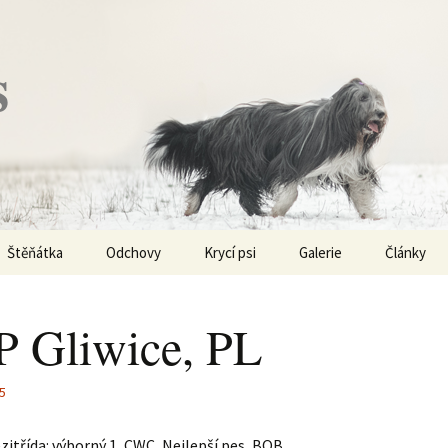
s
Štěňátka
Odchovy
Krycí psi
Galerie
Články
Vrh „P“ – externí vrh
Obi-Wan Kenobi
Vycházky
K čemu js
haplotypy
 Gliwice, PL
Vrh „O“
Nivellen
Výstavy
Co je to v
Vrh „N“
Marigold
Sport
25
Barvy u Be
Vrh „M“
Kaer Morhen
Ostatní
itřída: výborný 1, CWC, Nejlepší pes, BOB
Barvičky u