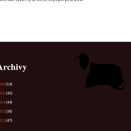
Vrh „L“
Jon Snow
Štěňátka
Tabulka d
Vrh „K“
Iowerth
Bearded c
Vrh „J“
Fercart Cidaris
Bearded c
Vrh „I“
Progresivn
atrofie a 
Vrh „H“ – externí vrh
Archivy
Vrh „G“
026
(14)
Vrh „F“
025
(43)
Vrh „E“
024
(44)
023
(38)
Vrh „D“
022
(47)
Vrh „C“