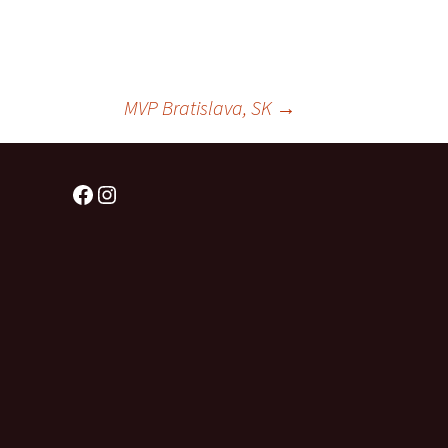
Štěňátka „P“
ědičnosti barev
štěňátka „O“
ollie a DLK
MVP Bratislava, SK
→
štěňátka „N“
ollie a CEA
štěňátka „M“
í retinální
Facebook
Instagram
bearded collie
štěňátka „L“
štěňátka „K“
štěňátka „J“
štěňátka „I“
štěňátka „H“
štěňátka „G“