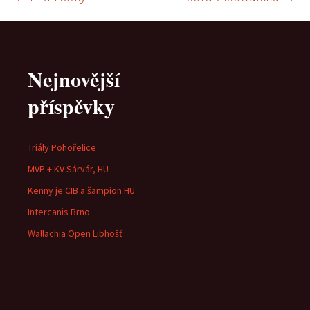
Navigace
pro
Nejnovější
příspěvky
příspěvky
Triály Pohořelice
MVP + KV Sárvár, HU
Kenny je CIB a šampion HU
Intercanis Brno
Wallachia Open Libhošť