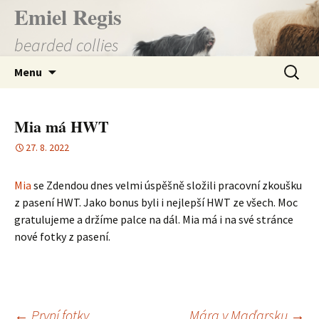
Přejít
Emiel Regis
k
bearded collies
obsahu
webu
Vyhledá
Menu
Mia má HWT
27. 8. 2022
Mia
se Zdendou dnes velmi úspěšně složili pracovní zkoušku
z pasení HWT. Jako bonus byli i nejlepší HWT ze všech. Moc
gratulujeme a držíme palce na dál. Mia má i na své stránce
nové fotky z pasení.
←
První fotky
Mára v Maďarsku
→