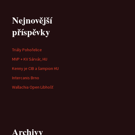
pro
Nejnovější
příspěvky
příspěvky
Triály Pohořelice
MVP + KV Sárvár, HU
Kenny je CIB a šampion HU
Intercanis Brno
Wallachia Open Libhošť
Archivy