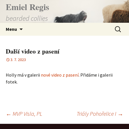
Přejít
Emiel Regis
k
bearded collies
obsahu
webu
Vyhledá
Menu
Další video z pasení
3. 7. 2023
Holly má v galerii
nové video z pasení
. Přidáme i galerii
fotek.
Navigace
←
MVP Visla, PL
Triály Pohořelice I
→