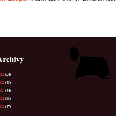
Vrh „L“
Jon Snow
Štěňátka
Tabulka d
Vrh „K“
Iowerth
Bearded c
Vrh „J“
Fercart Cidaris
Bearded c
Vrh „I“
Progresivn
atrofie a 
Vrh „H“ – externí vrh
Archivy
Vrh „G“
026
(14)
Vrh „F“
025
(43)
Vrh „E“
024
(44)
023
(38)
Vrh „D“
022
(47)
Vrh „C“