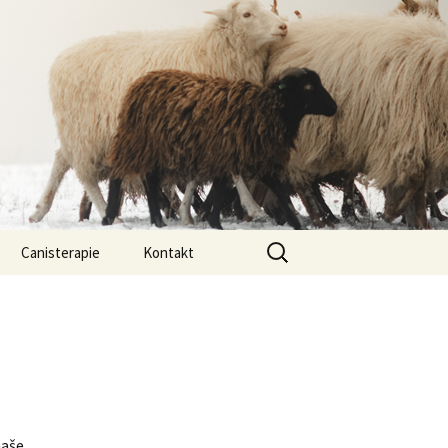
Vyhledávání
Canisterapie
Kontakt
ou ony
O nás
lastně COI?
arded Collií
aše.
 bearded collií