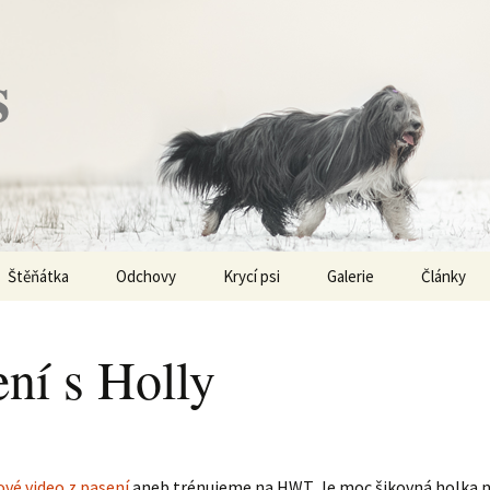
s
Štěňátka
Odchovy
Krycí psi
Galerie
Články
Vrh „P“ – externí vrh
Obi-Wan Kenobi
Vycházky
K čemu js
haplotypy
ení s Holly
Vrh „O“
Nivellen
Výstavy
Co je to v
Vrh „N“
Marigold
Sport
Barvy u Be
Vrh „M“
Kaer Morhen
Ostatní
ové video z pasení
aneb trénujeme na HWT. Je moc šikovná holka n
Barvičky u