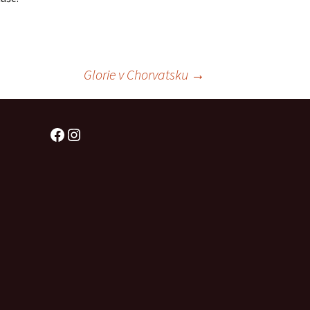
Štěňátka „P“
ědičnosti barev
štěňátka „O“
ollie a DLK
Glorie v Chorvatsku
→
štěňátka „N“
ollie a CEA
štěňátka „M“
í retinální
Facebook
Instagram
bearded collie
štěňátka „L“
štěňátka „K“
štěňátka „J“
štěňátka „I“
štěňátka „H“
štěňátka „G“